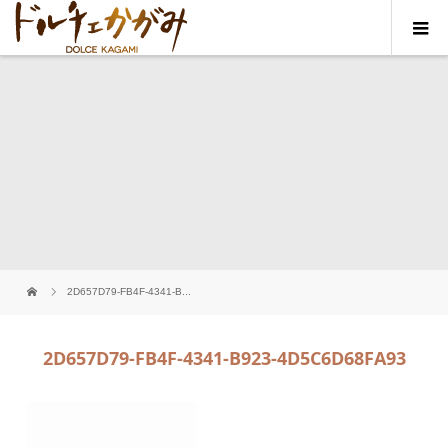
2D657D79-FB4F-4341-B...
2D657D79-FB4F-4341-B923-4D5C6D68FA93