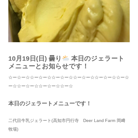
10月19日(日) 曇り
本日のジェラート
メニューとお知らせです！
☆
ー
☆
ー
☆☆
ー
☆
ー
☆☆
ー
☆
ー
☆☆
ー
☆
ー
☆☆
ー
☆
ー
☆☆
ー
☆
ー
☆☆
ー
☆
ー
☆☆
ー
☆
ー
☆☆
ー
☆
本日のジェラートメニューです！
二代目牛乳ジェラート
(
高知市円行寺
Deer Land Farm
岡﨑
牧場
)