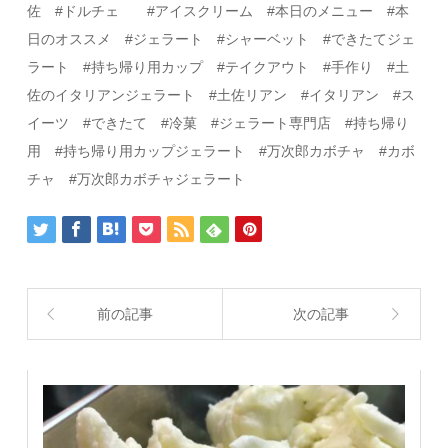
佐
#
ドルチェ
#
アイスクリーム
#
本日のメニュー
#
本
日のオススメ
#
ジェラート
#
シャーベット
#
できたてジェ
ラート #持ち帰り用カップ #テイクアウト
#
手作り
#
土
佐のイタリアンジェラート
#
土佐リアン
#
イタリアン
#ス
イーツ
#
できたて
#
冷菓
#
ジェラート専門店 #持ち帰り
用 #持ち帰り用カップジェラート #万次郎カボチャ #カボ
チャ #万次郎カボチャジェラート
前の記事
次の記事