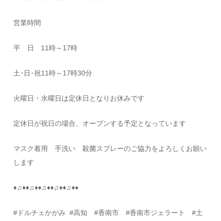
営業時間
平 日
11
時～
17
時
土･日･祝
11
時～
17
時
30
分
火曜日・水曜日は定休日となりお休みです
定休日が祝日の場合、オープンする予定となっています
マスク着用 手洗い 殺菌スプレーのご協力をよろしくお願い
します
♦
♫
♦♦
♫
♦♦
♫
♦♦
♫
♦♦
♫
♦♦
#
ドルチェかがみ
#
高知
#
香南市 #香南市ジェラート #土