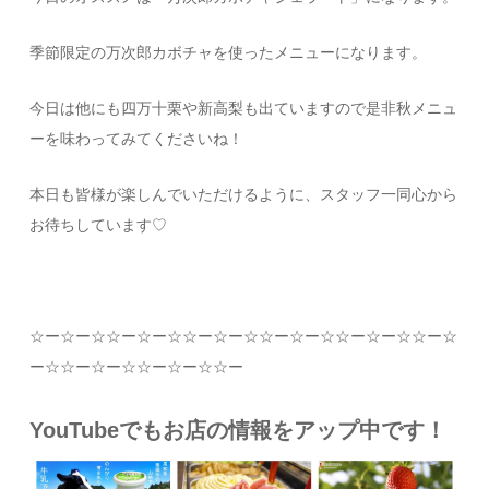
季節限定の万次郎カボチャを使ったメニューになります。
今日は他にも四万十栗や新高梨も出ていますので是非秋メニュ
ーを味わってみてくださいね！
本日も皆様が楽しんでいただけるように、スタッフ一同心から
お待ちしています
♡
☆
ー
☆
ー
☆☆
ー
☆
ー
☆☆
ー
☆
ー
☆☆
ー
☆
ー
☆☆
ー
☆
ー
☆☆
ー
☆
ー
☆☆
ー
☆
ー
☆☆
ー
☆
ー
☆☆
ー
YouTubeでもお店の情報をアップ中です！