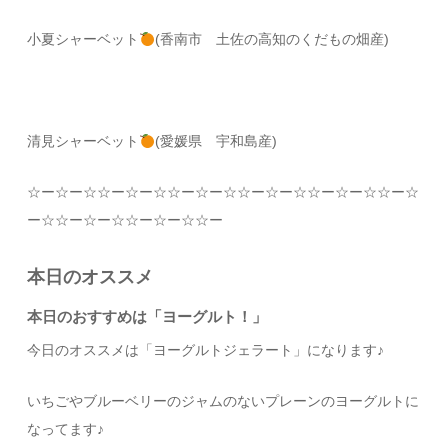
小夏シャーベット
(香南市 土佐の高知のくだもの畑産)
清見シャーベット
(愛媛県 宇和島産)
☆
ー
☆
ー
☆☆
ー
☆
ー
☆☆
ー
☆
ー
☆☆
ー
☆
ー
☆☆
ー
☆
ー
☆☆
ー
☆
ー
☆☆
ー
☆
ー
☆☆
ー
☆
ー
☆☆
ー
本日のオススメ
本日のおすすめは「ヨーグルト！」
今日のオススメは「ヨーグルトジェラート」に
なります♪
いちごやブルーベリーのジャムのないプレーンのヨーグルトに
なってます♪