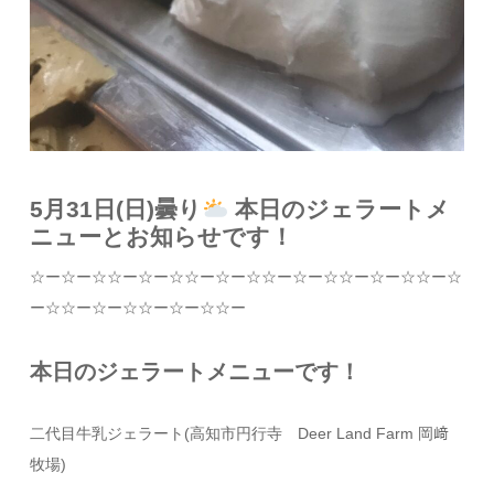
5月31日(日)曇り
本日のジェラートメ
ニューとお知らせです！
☆
ー
☆
ー
☆☆
ー
☆
ー
☆☆
ー
☆
ー
☆☆
ー
☆
ー
☆☆
ー
☆
ー
☆☆
ー
☆
ー
☆☆
ー
☆
ー
☆☆
ー
☆
ー
☆☆
ー
本日のジェラートメニューです！
二代目牛乳ジェラート
(
高知市円行寺
Deer Land Farm
岡﨑
牧場
)