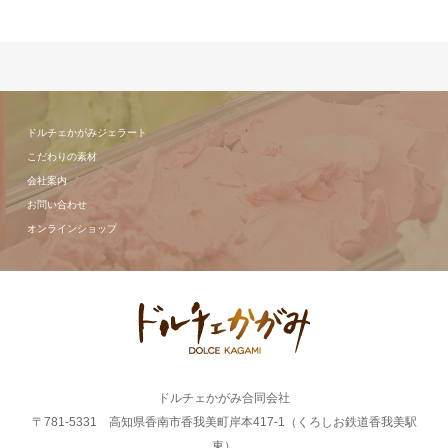
ドルチェかがみジェラート
こだわりの素材
会社案内
お問い合わせ
オンラインショップ
ドルチェかがみ合同会社
〒781-5331 高知県香南市香我美町岸本417-1（くろしお鉄道香我美駅
東）