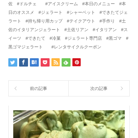
佐
#
ドルチェ
#
アイスクリーム
#
本日のメニュー
#
本
日のオススメ
#
ジェラート
#
シャーベット
#
できたてジェ
ラート #持ち帰り用カップ #テイクアウト
#
手作り
#
土
佐のイタリアンジェラート
#
土佐リアン
#
イタリアン
#ス
イーツ
#
できたて
#
冷菓
#
ジェラート専門店 #黒ゴマ #
黒ゴマジェラート #レンタサイクルクーポン
前の記事
次の記事