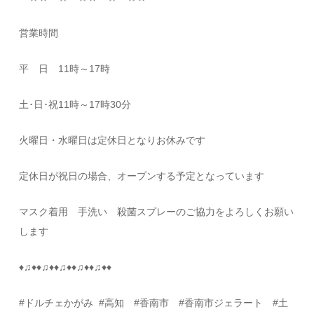
営業時間
平 日
11
時～
17
時
土･日･祝
11
時～
17
時
30
分
火曜日・水曜日は定休日となりお休みです
定休日が祝日の場合、オープンする予定となっています
マスク着用 手洗い 殺菌スプレーのご協力をよろしくお願い
します
♦
♫
♦♦
♫
♦♦
♫
♦♦
♫
♦♦
♫
♦♦
#
ドルチェかがみ
#
高知
#
香南市 #香南市ジェラート #土