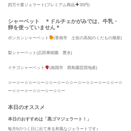
四万十栗ジェラート(プレミアム商品
30円)
シャーベット ＊ドルチェかがみでは、牛乳・
卵を使っていません＊
ポンカンシャーベット
(香南市 土佐の高知のくだもの畑産)
梨シャーベット(広田果樹園 豊水)
イチゴシャーベット
(南国市 西島園芸団地産)
☆
ー
☆
ー
☆☆
ー
☆
ー
☆☆
ー
☆
ー
☆☆
ー
☆
ー
☆☆
ー
☆
ー
☆☆
ー
☆
ー
☆☆
ー
☆
ー
☆☆
ー
☆
ー
☆☆
ー
本日のオススメ
本日のおすすめは「黒ゴマジェラート！」
毎月5のつく日に出て来る和風なジェラートです♪