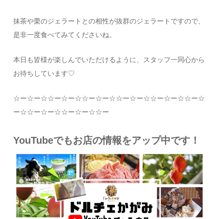
抹茶や栗のジェラートとの相性が抜群のジェラートですので、
是非一度食べてみてくださいね。
本日も皆様が楽しんでいただけるように、スタッフ一同心から
お待ちしています
♡
☆
ー
☆
ー
☆☆
ー
☆
ー
☆☆
ー
☆
ー
☆☆
ー
☆
ー
☆☆
ー
☆
ー
☆☆
ー
☆
ー
☆☆
ー
☆
ー
☆☆
ー
☆
ー
☆☆
ー
YouTubeでもお店の情報をアップ中です！