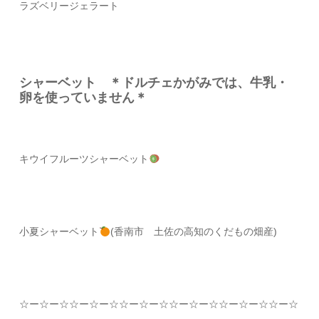
ラズベリージェラート
シャーベット ＊ドルチェかがみでは、牛乳・
卵を使っていません＊
キウイフルーツシャーベット
小夏シャーベット
(香南市 土佐の高知のくだもの畑産)
☆
ー
☆
ー
☆☆
ー
☆
ー
☆☆
ー
☆
ー
☆☆
ー
☆
ー
☆☆
ー
☆
ー
☆☆
ー
☆