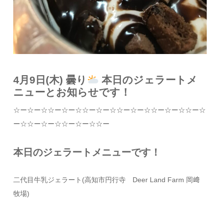
4月9日(木) 曇り
本日のジェラートメ
ニューとお知らせです！
☆
ー
☆
ー
☆☆
ー
☆
ー
☆☆
ー
☆
ー
☆☆
ー
☆
ー
☆☆
ー
☆
ー
☆☆
ー
☆
ー
☆☆
ー
☆
ー
☆☆
ー
☆
ー
☆☆
ー
本日のジェラートメニューです！
二代目牛乳ジェラート
(
高知市円行寺
Deer Land Farm
岡﨑
牧場
)