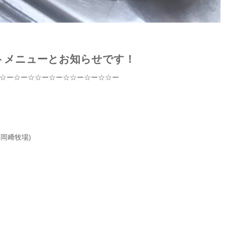
トメニューとお知らせです！
☆
ー
☆
ー
☆☆
ー
☆
ー
☆☆
ー
☆
ー
☆☆
ー
m
岡﨑牧場
)