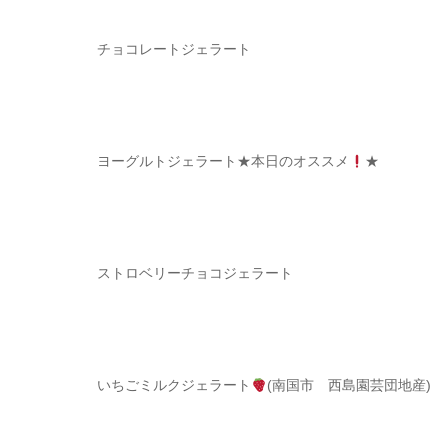
チョコレート
ジェラート
ヨーグルトジェラート
★本日のオススメ
★
ストロベリーチョコジェラート
いちごミルクジェラート
(南国市 西島園芸団地産)