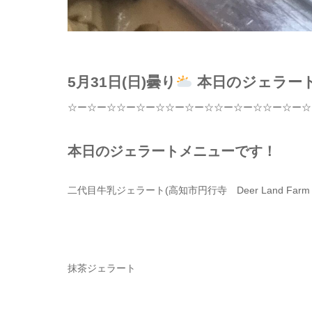
5月31日(日)曇り
本日のジェラー
☆
ー
☆
ー
☆☆
ー
☆
ー
☆☆
ー
☆
ー
☆☆
ー
☆
ー
☆☆
ー
☆
ー
☆
本日のジェラートメニューです！
二代目牛乳ジェラート
(
高知市円行寺
Deer Land Far
抹茶ジェラート