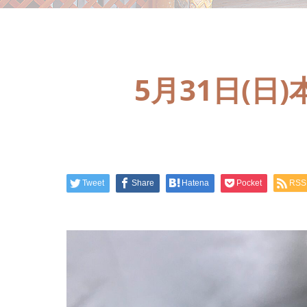
5月31日(
Tweet
Share
Hatena
Pocket
RSS