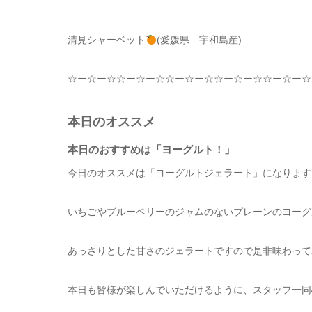
清見シャーベット
(愛媛県 宇和島産)
☆
ー
☆
ー
☆☆
ー
☆
ー
☆☆
ー
☆
ー
☆☆
ー
☆
ー
☆☆
ー
☆
ー
☆
本日のオススメ
本日のおすすめは「ヨーグルト！」
今日のオススメは「ヨーグルトジェラート」に
なります
いちごやブルーベリーのジャムのないプレーンのヨーグ
あっさりとした甘さのジェラートですので是非味わって
本日も皆様が楽しんでいただけるように、スタッフ一同