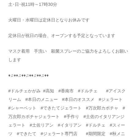
土･日･祝
11
時～
17
時
30
分
火曜日・水曜日は定休日となりお休みです
定休日が祝日の場合、オープンする予定となっています
マスク着用 手洗い 殺菌スプレーのご協力をよろしくお願い
します
♦
♫
♦♦
♫
♦♦
♫
♦♦
♫
♦♦
♫
♦♦
#
ドルチェかがみ
#
高知
#
香南市
#
ドルチェ
#
アイスク
リーム
#
本日のメニュー
#
本日のオススメ
#
ジェラート
#
シャーベット
#
できたてジェラート
#万次郎カボチャ
#
万次郎カボチャジェラート
#
手作り
#
土佐のイタリアンジ
ェラート
#
土佐リアン
#
イタリアン
#
ドルチェ
#
スィー
ツ
#
できたて
#
ジェラート専門店
#
期間限定 #秋メニ