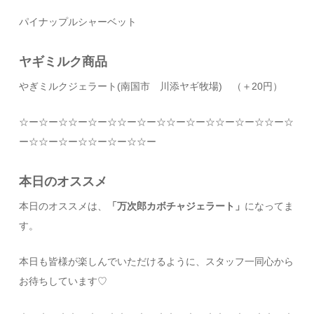
パイナップルシャーベット
ヤギミルク商品
やぎミルクジェラート
(
南国市 川添ヤギ牧場
)
（＋
20
円）
☆
ー
☆
ー
☆☆
ー
☆
ー
☆☆
ー
☆
ー
☆☆
ー
☆
ー
☆☆
ー
☆
ー
☆☆
ー
☆
ー
☆☆
ー
☆
ー
☆☆
ー
☆
ー
☆☆
ー
本日のオススメ
本日のオススメは、
「万次郎カボチャジェラート」
になってま
す。
本日も皆様が楽しんでいただけるように、スタッフ一同心から
お待ちしています
♡