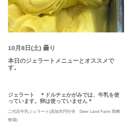
10月8日(土) 曇り
本日のジェラートメニューとオススメで
す。
ジェラート ＊ドルチェかがみでは、牛乳を使
っています。卵は使っていません＊
二代目牛乳ジェラート
(
高知市円行寺
Deer Land Farm
岡﨑
牧場
)