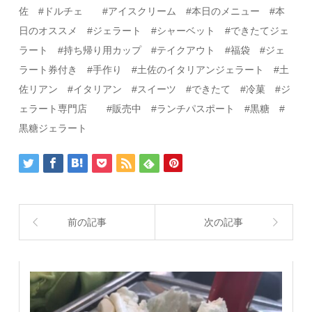
佐
#
ドルチェ
#
アイスクリーム
#
本日のメニュー
#
本
日のオススメ
#
ジェラート
#
シャーベット
#
できたてジェ
ラート #持ち帰り用カップ #テイクアウト #福袋 #ジェ
ラート券付き
#
手作り
#
土佐のイタリアンジェラート
#
土
佐リアン
#
イタリアン
#スイーツ
#
できたて
#
冷菓
#
ジ
ェラート専門店
#
販売中 #ランチパスポート #黒糖 #
黒糖ジェラート
前の記事
次の記事