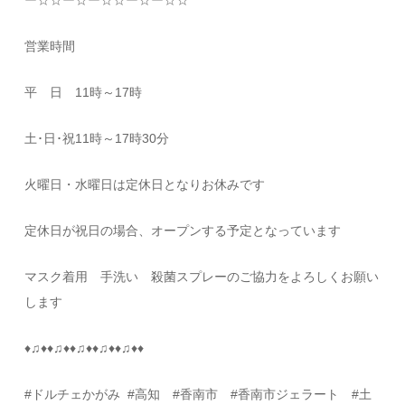
ー
☆☆
ー
☆
ー
☆☆
ー
☆
ー
☆☆
営業時間
平 日
11
時～
17
時
土･日･祝
11
時～
17
時
30
分
火曜日・水曜日は定休日となりお休みです
定休日が祝日の場合、オープンする予定となっています
マスク着用 手洗い 殺菌スプレーのご協力をよろしくお願い
します
♦
♫
♦♦
♫
♦♦
♫
♦♦
♫
♦♦
♫
♦♦
#
ドルチェかがみ
#
高知
#
香南市 #香南市ジェラート #土