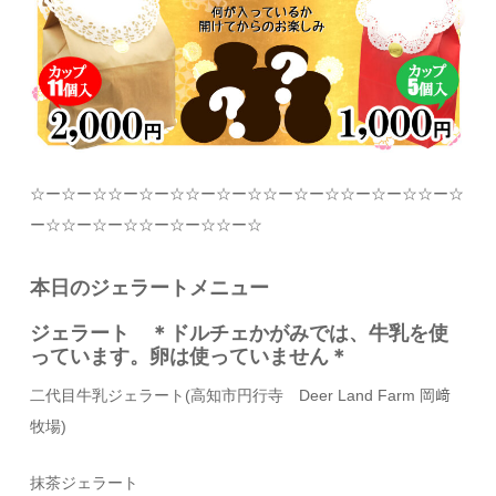
☆
ー
☆
ー
☆☆
ー
☆
ー
☆☆
ー
☆
ー
☆☆
ー
☆
ー
☆☆
ー
☆
ー
☆☆
ー
☆
ー
☆☆
ー
☆
ー
☆☆
ー
☆
ー
☆☆
ー
☆
本日のジェラートメニュー
ジェラート ＊ドルチェかがみでは、牛乳を使
っています。卵は使っていません＊
二代目牛乳ジェラート
(
高知市円行寺
Deer Land Farm
岡﨑
牧場
)
抹茶ジェラート