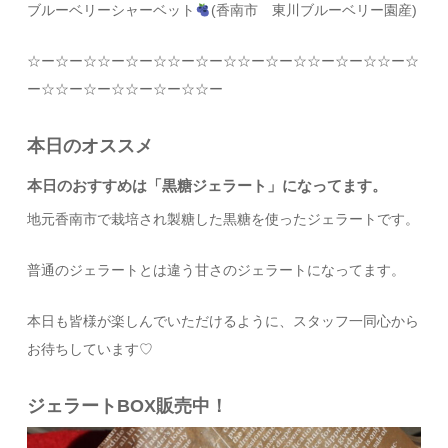
ブルーベリーシャーベット
(香南市 東川ブルーベリー園産)
☆
ー
☆
ー
☆☆
ー
☆
ー
☆☆
ー
☆
ー
☆☆
ー
☆
ー
☆☆
ー
☆
ー
☆☆
ー
☆
ー
☆☆
ー
☆
ー
☆☆
ー
☆
ー
☆☆
ー
本日のオススメ
本日のおすすめは「黒糖ジェラート
」になってます。
地元香南市で栽培され製糖した黒糖を使ったジェラートです。
普通のジェラートとは違う甘さのジェラートになってます。
本日も皆様が楽しんでいただけるように、スタッフ一同心から
お待ちしています
♡
ジェラートBOX販売中！