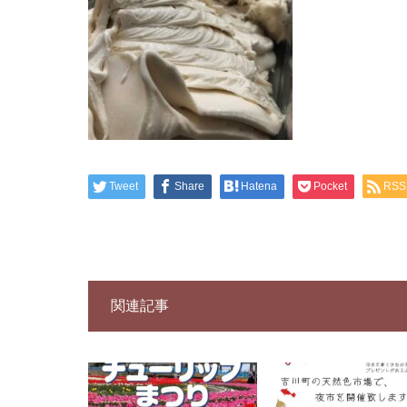
Tweet
Share
Hatena
Pocket
RSS
関連記事