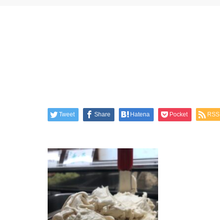
Tweet
Share
Hatena
Pocket
RSS