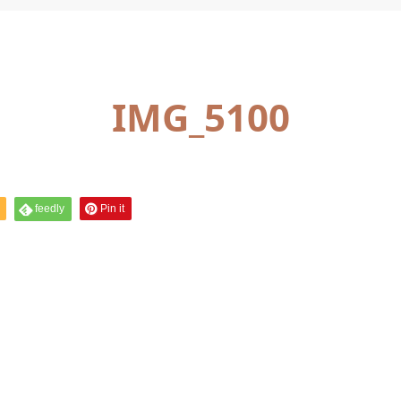
IMG_5100
feedly
Pin it