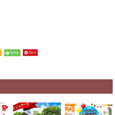
feedly
Pin it