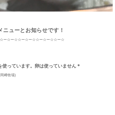
メニューとお知らせです！
☆
ー
☆
ー
☆☆
ー
☆
ー
☆☆
ー
☆
ー
☆☆
ー
☆
を使っています。卵は使っていません＊
m
岡﨑牧場
)