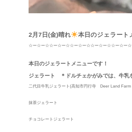
2月7日(金)晴れ
本日のジェラート
☆
ー
☆
ー
☆☆
ー
☆
ー
☆☆
ー
☆
ー
☆☆
ー
☆
ー
☆☆
ー
☆
ー
☆
本日のジェラートメニューです！
ジェラート ＊ドルチェかがみでは、牛乳
二代目牛乳ジェラート
(
高知市円行寺
Deer Land Far
抹茶ジェラート
チョコレート
ジェラート