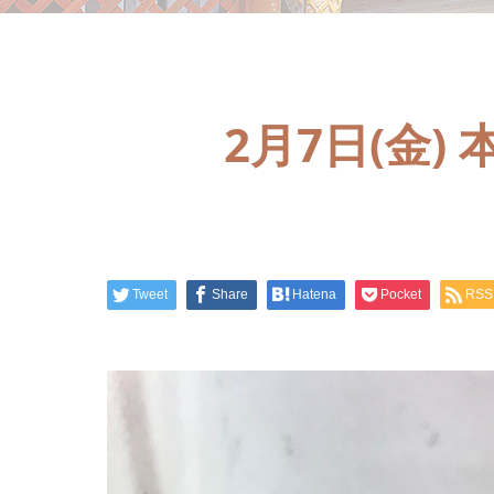
2月7日(金
Tweet
Share
Hatena
Pocket
RSS