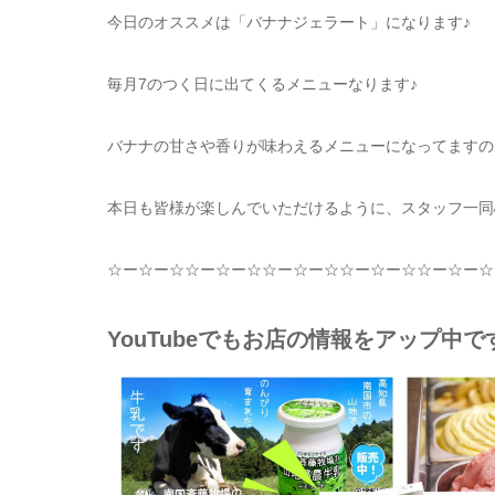
今日のオススメは「バナナジェラート」になります♪
毎月7のつく日に出てくるメニューなります♪
バナナの甘さや香りが味わえるメニューになってますの
本日も皆様が楽しんでいただけるように、スタッフ一同
☆
ー
☆
ー
☆☆
ー
☆
ー
☆☆
ー
☆
ー
☆☆
ー
☆
ー
☆☆
ー
☆
ー
☆
YouTubeでもお店の情報をアップ中で