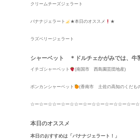
クリームチーズジェラート
バナナジェラート
★本日のオススメ
★
ラズベリージェラート
シャーベット ＊ドルチェかがみでは、
イチゴシャーベット
(南国市 西島園芸団地産)
ポンカンシャーベット
(香南市 土佐の高知のくだもの
☆
ー
☆
ー
☆☆
ー
☆
ー
☆☆
ー
☆
ー
☆☆
ー
☆
ー
☆☆
ー
☆
ー
☆
本日のオススメ
本日のおすすめは「バナナジェラート！」