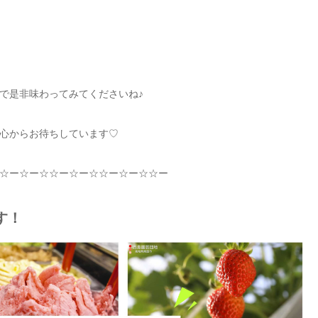
で是非味わってみてくださいね♪
心からお待ちしています
♡
☆
ー
☆
ー
☆☆
ー
☆
ー
☆☆
ー
☆
ー
☆☆
ー
す！