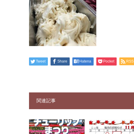
Tweet
Share
Hatena
Pocket
RSS
関連記事