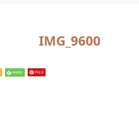
IMG_9600
feedly
Pin it