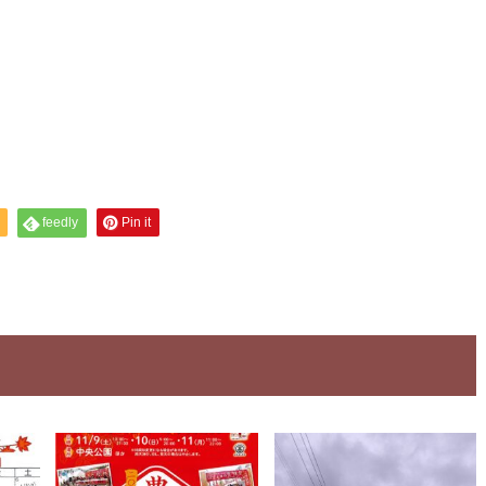
feedly
Pin it