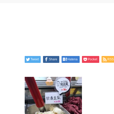
Tweet
Share
Hatena
Pocket
RSS