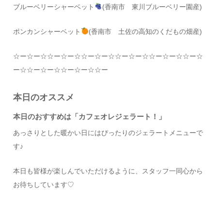
ブルーベリーシャーベット
(香南市 東川ブルーベリー園産)
ポンカンシャーベット
(香南市 土佐の高知のくだもの畑産)
☆
ー
☆
ー
☆☆
ー
☆
ー
☆☆
ー
☆
ー
☆☆
ー
☆
ー
☆☆
ー
☆
ー
☆☆
ー
☆
ー
☆☆
ー
☆
ー
☆☆
ー
☆
ー
☆☆
ー
本日のオススメ
本日のおすすめは「カフェオレジェラート！」
あっさりとした暖かい日にはぴったりのジェラートメニューで
す♪
本日も皆様が楽しんでいただけるように、スタッフ一同心から
お待ちしています
♡