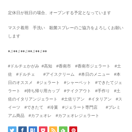
定休日が祝日の場合、オープンする予定となっています
マスク着用 手洗い 殺菌スプレーのご協力をよろしくお願い
します
♦
♫
♦♦
♫
♦♦
♫
♦♦
♫
♦♦
♫
♦♦
#
ドルチェかがみ
#
高知
#
香南市 #香南市ジェラート #土
佐
#
ドルチェ
#
アイスクリーム
#
本日のメニュー
#
本
日のオススメ
#
ジェラート
#
シャーベット
#
できたてジェ
ラート #持ち帰り用カップ #テイクアウト
#
手作り
#
土
佐のイタリアンジェラート
#
土佐リアン
#
イタリアン
#ス
イーツ
#
できたて
#
冷菓
#
ジェラート専門店
#プレミ
アム商品
#カフェオレ #カフェオレジェラート