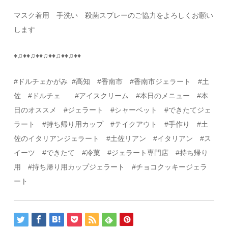
マスク着用 手洗い 殺菌スプレーのご協力をよろしくお願い
します
♦
♫
♦♦
♫
♦♦
♫
♦♦
♫
♦♦
♫
♦♦
#
ドルチェかがみ
#
高知
#
香南市 #香南市ジェラート #土
佐
#
ドルチェ
#
アイスクリーム
#
本日のメニュー
#
本
日のオススメ
#
ジェラート
#
シャーベット
#
できたてジェ
ラート #持ち帰り用カップ #テイクアウト
#
手作り
#
土
佐のイタリアンジェラート
#
土佐リアン
#
イタリアン
#ス
イーツ
#
できたて
#
冷菓
#
ジェラート専門店 #持ち帰り
用 #持ち帰り用カップジェラート #チョコクッキージェラ
ート