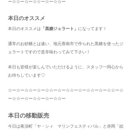
ー
☆☆
ー
☆
ー
☆☆
ー
☆
ー
☆☆
ー
本日のオススメ
本日のオススメは
「黒糖ジェラート」
になってます！
通常のお砂糖とは違い、地元香南市で作られた黒糖を使ったジ
ェラートですので是非味わってみて下さい！
本日も皆様が楽しんでいただけるように、スタッフ一同心から
お待ちしています
♡
☆
ー
☆
ー
☆☆
ー
☆
ー
☆☆
ー
☆
ー
☆☆
ー
☆
ー
☆☆
ー
☆
ー
☆☆
ー
☆
ー
☆☆
ー
☆
ー
☆☆
ー
☆
ー
☆☆
ー
本日の移動販売
今日は夜須町「ヤ・シィ マリンフェスティバル」と赤岡「絵