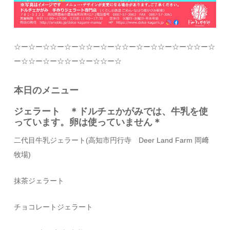
☆
ー
☆
ー
☆☆
ー
☆
ー
☆☆
ー
☆
ー
☆☆
ー
☆
ー
☆☆
ー
☆
ー
☆☆
ー
☆
ー
☆☆
ー
☆
ー
☆☆
ー
☆
ー
☆☆
ー
☆
本日のメニュー
ジェラート ＊ドルチェかがみでは、牛乳を使
っています。卵は使っていません＊
二代目牛乳ジェラート
(
高知市円行寺
Deer Land Farm
岡﨑
牧場
)
抹茶ジェラート
チョコレートジェラート