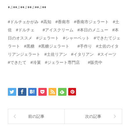
♦
♫
♦♦
♫
♦♦
♫
♦♦
♫
♦♦
♫
♦♦
#
ドルチェかがみ
#
高知
#
香南市 #香南市ジェラート #土
佐
#
ドルチェ
#
アイスクリーム
#
本日のメニュー
#
本
日のオススメ
#
ジェラート
#
シャーベット
#
できたてジェ
ラート #黒糖 #黒糖ジェラート
#
手作り
#
土佐のイタ
リアンジェラート
#
土佐リアン
#
イタリアン
#スイーツ
#
できたて
#
冷菓
#
ジェラート専門店
#
販売中
前の記事
次の記事