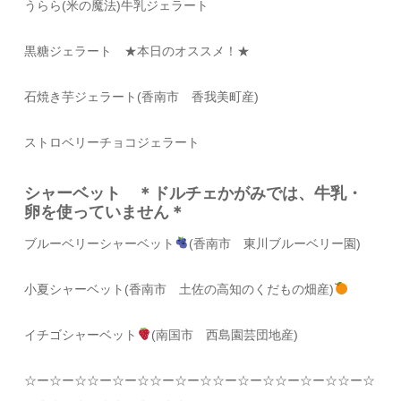
うらら(米の魔法)牛乳ジェラート
黒糖ジェラート
★本日のオススメ！★
石焼き芋ジェラート(香南市 香我美町産)
ストロベリーチョコジェラート
シャーベット ＊ドルチェかがみでは、牛乳・
卵を使っていません＊
ブルーベリーシャーベット
(香南市 東川ブルーベリー園)
小夏シャーベット(香南市 土佐の高知のくだもの畑産)
イチゴシャーベット
(南国市 西島園芸団地産)
☆
ー
☆
ー
☆☆
ー
☆
ー
☆☆
ー
☆
ー
☆☆
ー
☆
ー
☆☆
ー
☆
ー
☆☆
ー
☆