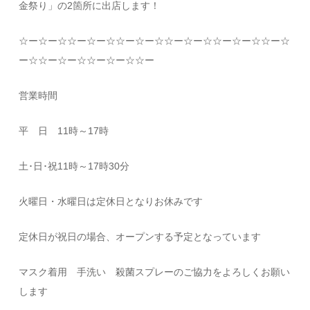
金祭り」の2箇所に出店します！
☆
ー
☆
ー
☆☆
ー
☆
ー
☆☆
ー
☆
ー
☆☆
ー
☆
ー
☆☆
ー
☆
ー
☆☆
ー
☆
ー
☆☆
ー
☆
ー
☆☆
ー
☆
ー
☆☆
ー
営業時間
平 日
11
時～
17
時
土･日･祝
11
時～
17
時
30
分
火曜日・水曜日は定休日となりお休みです
定休日が祝日の場合、オープンする予定となっています
マスク着用 手洗い 殺菌スプレーのご協力をよろしくお願い
します