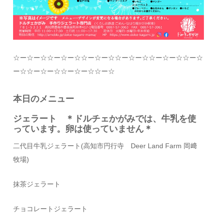
☆
ー
☆
ー
☆☆
ー
☆
ー
☆☆
ー
☆
ー
☆☆
ー
☆
ー
☆☆
ー
☆
ー
☆☆
ー
☆
ー
☆☆
ー
☆
ー
☆☆
ー
☆
ー
☆☆
ー
☆
本日のメニュー
ジェラート ＊ドルチェかがみでは、牛乳を使
っています。卵は使っていません＊
二代目牛乳ジェラート
(
高知市円行寺
Deer Land Farm
岡﨑
牧場
)
抹茶ジェラート
チョコレートジェラート