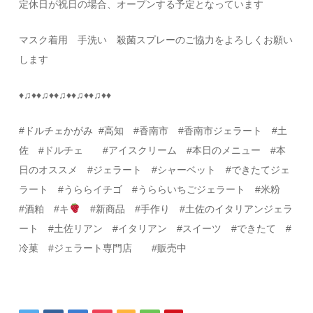
定休日が祝日の場合、オープンする予定となっています
マスク着用 手洗い 殺菌スプレーのご協力をよろしくお願い
します
♦
♫
♦♦
♫
♦♦
♫
♦♦
♫
♦♦
♫
♦♦
#
ドルチェかがみ
#
高知
#
香南市 #香南市ジェラート #土
佐
#
ドルチェ
#
アイスクリーム
#
本日のメニュー
#
本
日のオススメ
#
ジェラート
#
シャーベット
#
できたてジェ
ラート #うららイチゴ #うららいちごジェラート #米粉
#酒粕 #キ
#新商品
#
手作り
#
土佐のイタリアンジェラ
ート
#
土佐リアン
#
イタリアン
#スイーツ
#
できたて
#
冷菓
#
ジェラート専門店
#
販売中