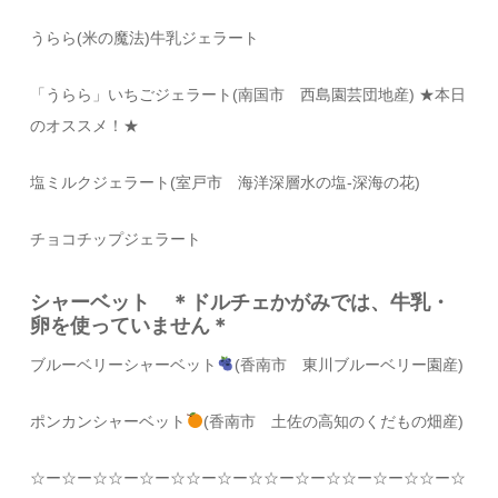
うらら(米の魔法)牛乳ジェラート
「うらら」いちごジェラート(南国市 西島園芸団地産) ★本日
のオススメ！★
塩ミルクジェラート(室戸市 海洋深層水の塩-深海の花)
チョコチップジェラート
シャーベット ＊ドルチェかがみでは、牛乳・
卵を使っていません＊
ブルーベリーシャーベット
(香南市 東川ブルーベリー園産)
ポンカンシャーベット
(香南市 土佐の高知のくだもの畑産)
☆
ー
☆
ー
☆☆
ー
☆
ー
☆☆
ー
☆
ー
☆☆
ー
☆
ー
☆☆
ー
☆
ー
☆☆
ー
☆