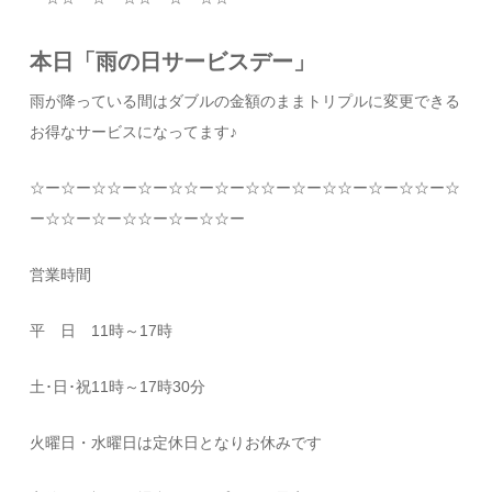
本日「雨の日サービスデー」
雨が降っている間はダブルの金額のままトリプルに変更できる
お得なサービスになってます♪
☆
ー
☆
ー
☆☆
ー
☆
ー
☆☆
ー
☆
ー
☆☆
ー
☆
ー
☆☆
ー
☆
ー
☆☆
ー
☆
ー
☆☆
ー
☆
ー
☆☆
ー
☆
ー
☆☆
ー
営業時間
平 日
11
時～
17
時
土･日･祝
11
時～
17
時
30
分
火曜日・水曜日は定休日となりお休みです