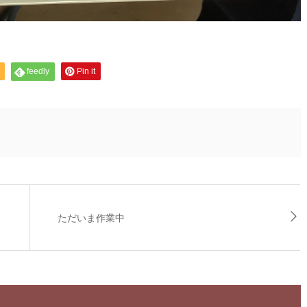
feedly
Pin it
ただいま作業中