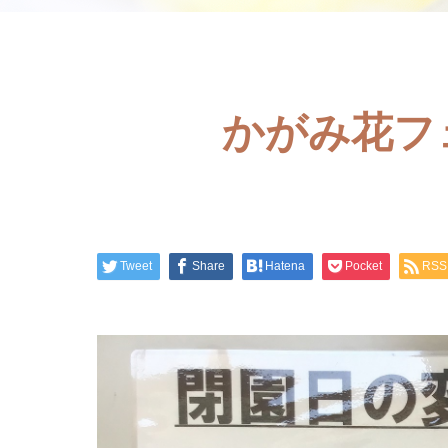
かがみ花フ
Tweet
Share
Hatena
Pocket
RSS