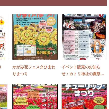
ＩＩ
かがみ花フェスタひまわ
イベント販売のお知ら
りまつり
せ：カトリ神社の夏祭...