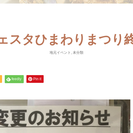
ェスタひまわりまつり
地元イベント
,
未分類
feedly
Pin it