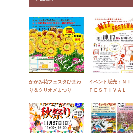
かがみ花フェスタひまわ
イベント販売：Ｎ
り＆クリオメまつり
ＦＥＳＴＩＶＡＬ