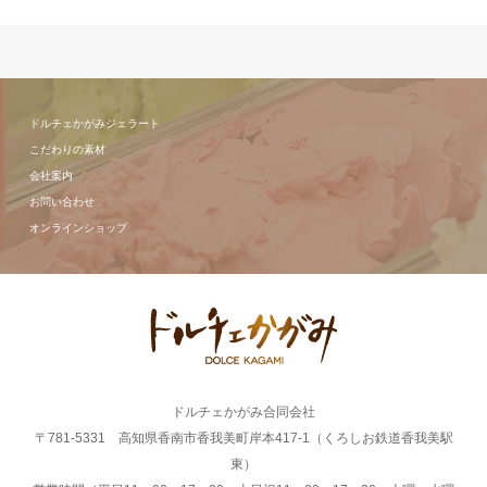
ドルチェかがみジェラート
こだわりの素材
会社案内
お問い合わせ
オンラインショップ
ドルチェかがみ合同会社
〒781-5331 高知県香南市香我美町岸本417-1（くろしお鉄道香我美駅
東）