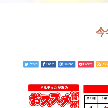
今
Tweet
Share
Hatena
Pocket
RSS