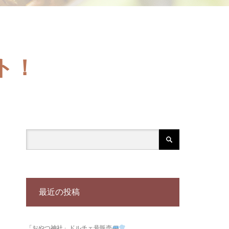
ト！
最近の投稿
「おやつ神社」ドルチェ号販売