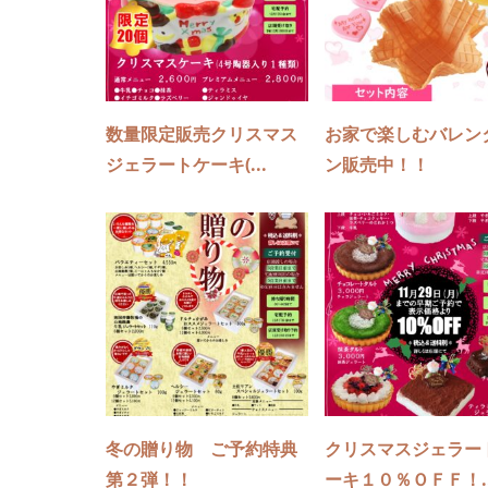
数量限定販売クリスマス
お家で楽しむバレン
ジェラートケーキ(...
ン販売中！！
冬の贈り物 ご予約特典
クリスマスジェラー
第２弾！！
ーキ１０％ＯＦＦ！..