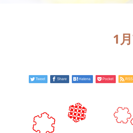
1
Tweet
Share
Hatena
Pocket
RSS