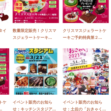
タイ
数量限定販売！クリスマ
クリスマスジェラートケ
スジェラートケーキ...
ーキご予約特典第２...
トケ
イベント販売のお知ら
イベント販売のお知ら
.
せ：キッチンスタジア...
せ：土佐の「おきゃく...