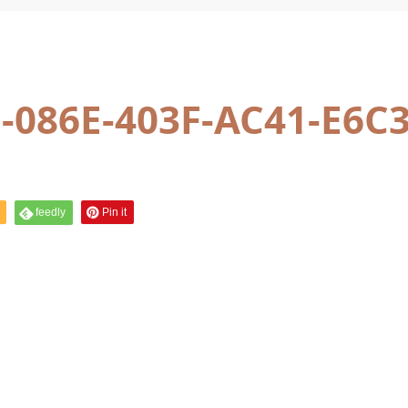
-086E-403F-AC41-E6C
feedly
Pin it