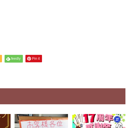
feedly
Pin it