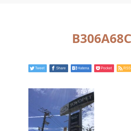
B306A68C
Tweet
Share
Hatena
Pocket
RSS