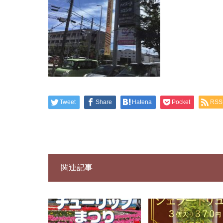
Tweet
Share
Hatena
Pocket
RSS
関連記事