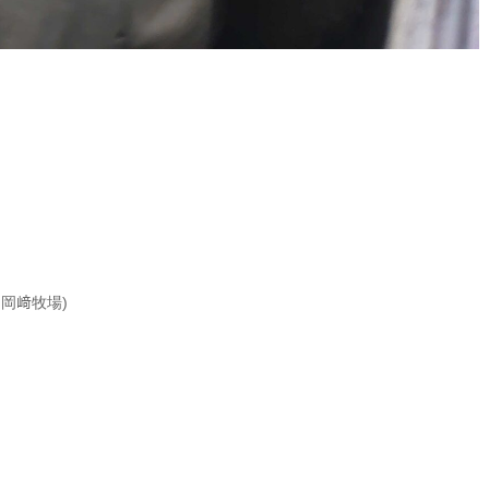
m
岡﨑牧場
)