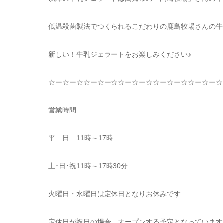
低温殺菌製法でつくられるこだわりの鹿島牧場さんの牛
新しい！牛乳ジェラートをお楽しみください♪
☆
ー
☆
ー
☆☆
ー
☆
ー
☆☆
ー
☆
ー
☆☆
ー
☆
ー
☆☆
ー
☆
ー
☆
営業時間
平 日
11
時～
17
時
土･日･祝
11
時～
17
時
30
分
火曜日・水曜日は定休日となりお休みです
定休日が祝日の場合、オープンする予定となっています