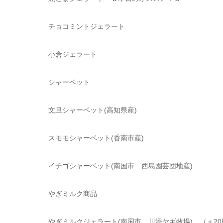
チョコミントジェラート
小倉ジェラート
シャーベット
文旦シャーベット
(高知県産)
スモモシャーベット(香南市産)
イチゴシャーベット
(
南国市 西島園芸団地産
)
やぎミルク商品
やぎミルクジェラート
(
南国市 川添ヤギ牧場
)
（＋
20