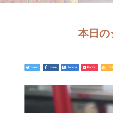
本日の
Tweet
Share
Hatena
Pocket
RSS