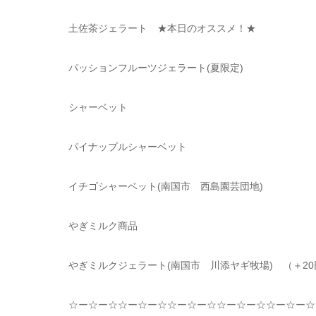
土佐茶ジェラート
★
本日のオススメ！
★
パッションフルーツジェラート
(夏限定)
シャーベット
パイナップルシャーベット
イチゴシャーベット
(
南国市 西島園芸団地
)
やぎミルク商品
やぎミルクジェラート
(
南国市 川添ヤギ牧場
)
（＋
20
☆
ー
☆
ー
☆☆
ー
☆
ー
☆☆
ー
☆
ー
☆☆
ー
☆
ー
☆☆
ー
☆
ー
☆