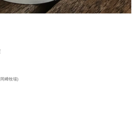
！
m
岡﨑牧場
)