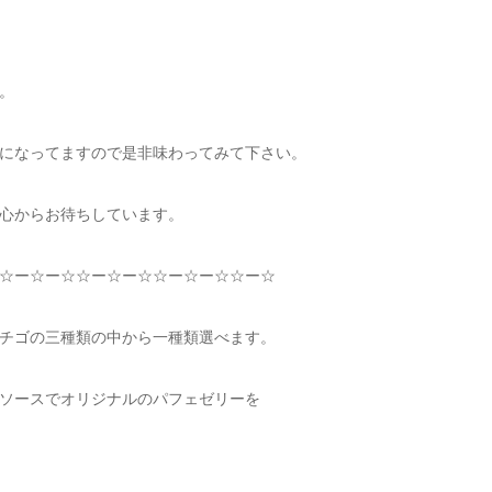
。
になってますので是非味わってみて下さい。
心からお待ちしています。
☆
ー
☆
ー
☆☆
ー
☆
ー
☆☆
ー
☆
ー
☆☆
ー
☆
チゴの三種類の中から一種類選べます。
ソースでオリジナルのパフェゼリーを