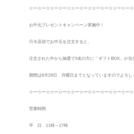
☆
ー
☆
ー
☆☆
ー
☆
ー
☆☆
ー
☆
ー
☆☆
ー
☆
ー
☆☆
ー
☆
ー
☆
お中元プレゼントキャンペーン実施中！
只今店頭でお中元を注文すると、
注文された中から抽選で
3
名の方に「ギフト
BOX
」が当
期間は
8
月
29
日 月曜日までとなっていますのでよろし
☆
ー
☆
ー
☆☆
ー
☆
ー
☆☆
ー
☆
ー
☆☆
ー
☆
ー
☆☆
ー
☆
ー
☆
営業時間
平 日
11
時～
17
時