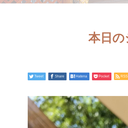
本日の
Tweet
Share
Hatena
Pocket
RSS