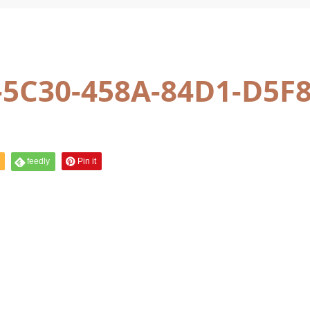
-5C30-458A-84D1-D5F
feedly
Pin it