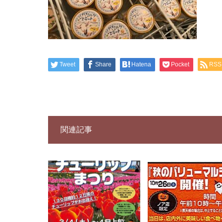
Tweet
Share
Hatena
Pocket
RSS
関連記事