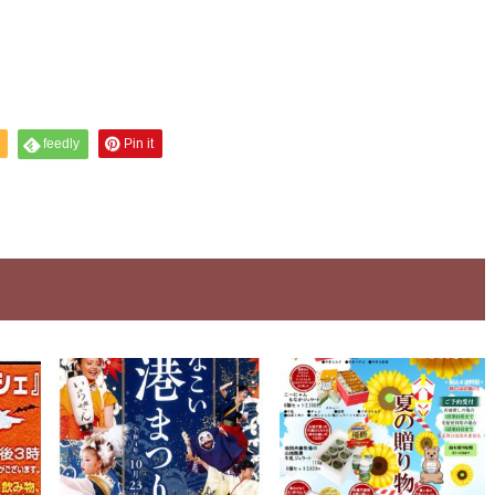
feedly
Pin it