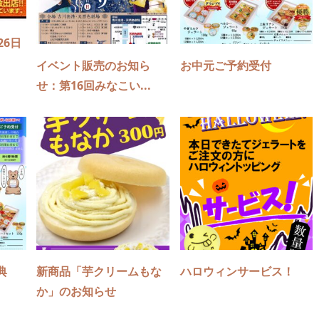
26日
イベント販売のお知ら
お中元ご予約受付
せ：第16回みなこい...
典
新商品「芋クリームもな
ハロウィンサービス！
か」のお知らせ