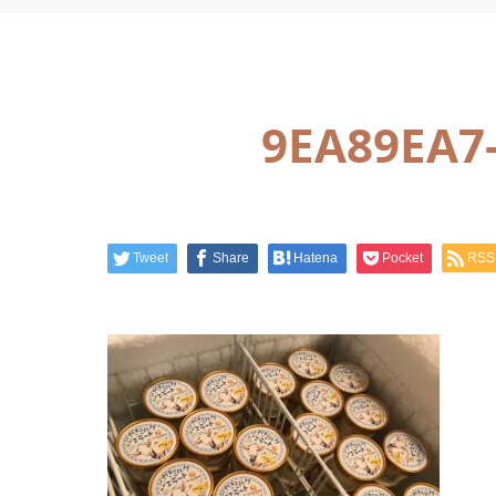
9EA89EA7
Tweet
Share
Hatena
Pocket
RSS