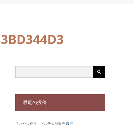
83BD344D3
最近の投稿
「おやつ神社」ドルチェ号販売