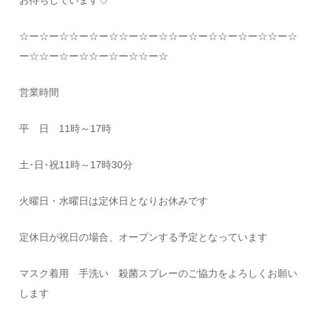
お待ちしています
♡
☆
ー
☆
ー
☆☆
ー
☆
ー
☆☆
ー
☆
ー
☆☆
ー
☆
ー
☆☆
ー
☆
ー
☆☆
ー
☆
ー
☆☆
ー
☆
ー
☆☆
ー
☆
ー
☆☆
ー
☆
営業時間
平 日
11
時～
17
時
土･日･祝
11
時～
17
時
30
分
火曜日・水曜日は定休日となりお休みです
定休日が祝日の場合、オープンする予定となっています
マスク着用 手洗い 殺菌スプレーのご協力をよろしくお願い
します