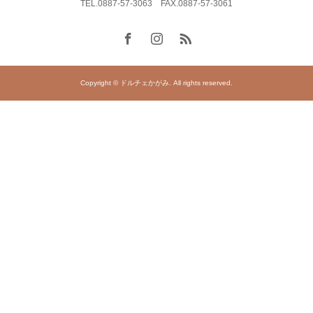
TEL.0887-57-3063 FAX.0887-57-3061
Copyright © ドルチェかがみ. All rights reserved.