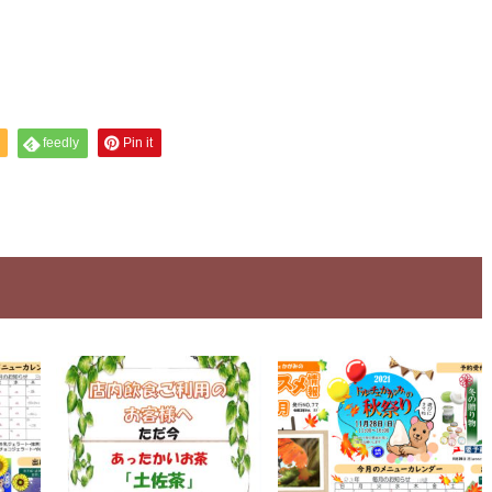
feedly
Pin it