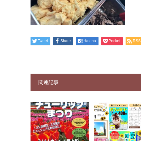
Tweet
Share
Hatena
Pocket
RSS
関連記事