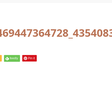
469447364728_435408
feedly
Pin it