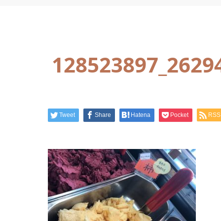
128523897_2629
Tweet
Share
Hatena
Pocket
RSS