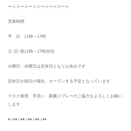
ー
☆☆
ー
☆
ー
☆☆
ー
☆
ー
☆☆
ー
☆
営業時間
平 日
11
時～
17
時
土･日･祝
11
時～
17
時
30
分
火曜日・水曜日は定休日となりお休みです
定休日が祝日の場合、オープンする予定となっています
マスク着用 手洗い 殺菌スプレーのご協力をよろしくお願い
します
♦
♫
♦♦
♫
♦♦
♫
♦♦
♫
♦♦
♫
♦♦