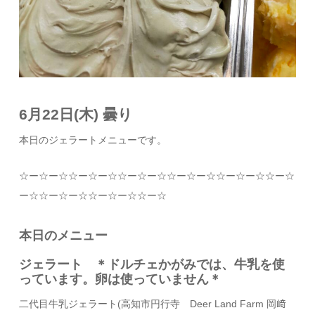
6月22日(木) 曇り
本日のジェラートメニューです。
☆
ー
☆
ー
☆☆
ー
☆
ー
☆☆
ー
☆
ー
☆☆
ー
☆
ー
☆☆
ー
☆
ー
☆☆
ー
☆
ー
☆☆
ー
☆
ー
☆☆
ー
☆
ー
☆☆
ー
☆
本日のメニュー
ジェラート ＊ドルチェかがみでは、牛乳を使
っています。卵は使っていません＊
二代目牛乳ジェラート
(
高知市円行寺
Deer Land Farm
岡﨑