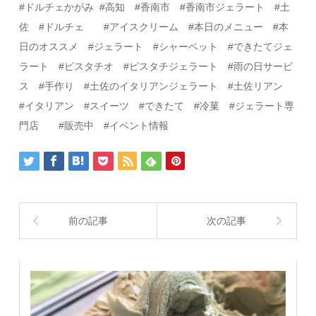
#
ドルチェかがみ
#
高知
#
香南市 #香南市ジェラート #土
佐
#
ドルチェ
#
アイスクリーム
#
本日のメニュー
#
本
日のオススメ
#
ジェラート
#
シャーベット
#
できたてジェ
ラート #ピスタチオ #ピスタチジェラート #雨の日サービ
ス
#
手作り
#
土佐のイタリアンジェラート
#
土佐リアン
#
イタリアン
#スイーツ
#
できたて
#
冷菓
#
ジェラート専
門店
#
販売中
#イベント情報
前の記事
次の記事