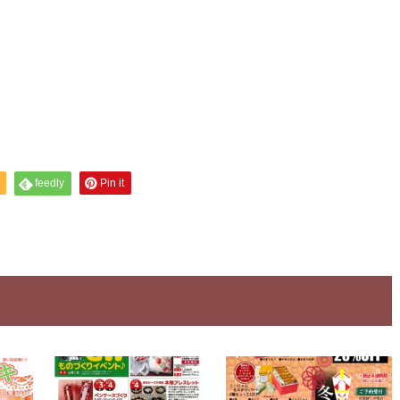
feedly
Pin it