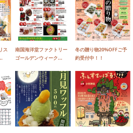
リス
南国海洋堂ファクトリー
冬の贈り物20%OFFご予
.
ゴールデンウィーク...
約受付中！！