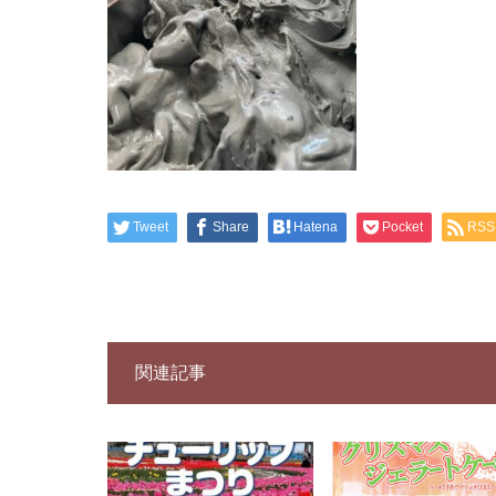
Tweet
Share
Hatena
Pocket
RSS
関連記事