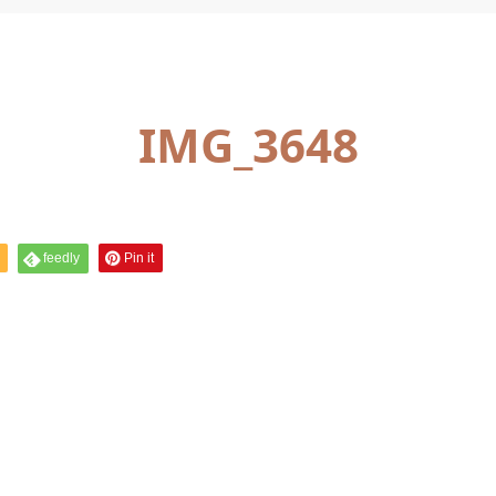
IMG_3648
feedly
Pin it