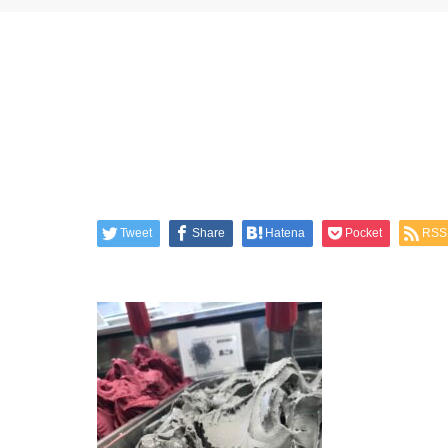
Tweet
Share
Hatena
Pocket
RSS