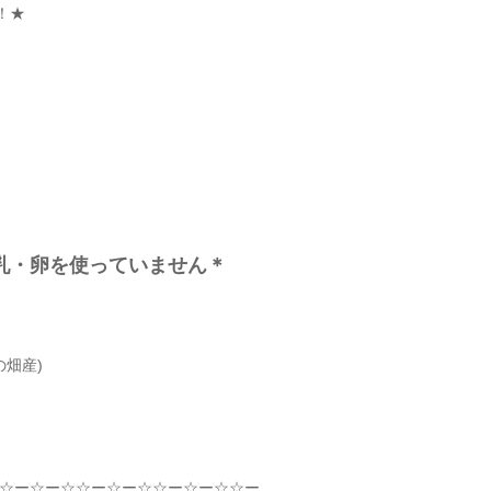
！★
牛乳・卵を使っていません＊
畑産)
☆
ー
☆
ー
☆☆
ー
☆
ー
☆☆
ー
☆
ー
☆☆
ー