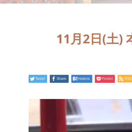
11月2日(
Tweet
Share
Hatena
Pocket
RSS