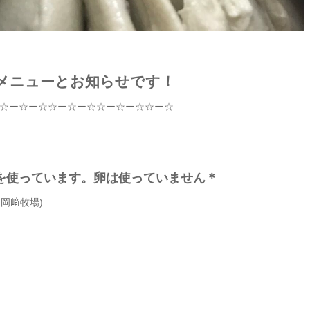
メニューとお知らせです！
☆
ー
☆
ー
☆☆
ー
☆
ー
☆☆
ー
☆
ー
☆☆
ー
☆
を使っています。卵は使っていません＊
m
岡﨑牧場
)