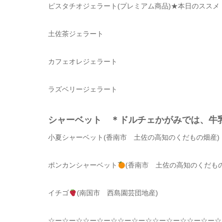
ピスタチオジェラート(プレミアム商品)
★本日のススメ
土佐茶ジェラート
カフェオレジェラート
ラズベリージェラート
シャーベット ＊ドルチェかがみでは、
小夏シャーベット(香南市 土佐の高知のくだもの畑産)
ポンカンシャーベット
(香南市 土佐の高知のくだもの
イチゴ
(南国市 西島園芸団地産)
☆
ー
☆
ー
☆☆
ー
☆
ー
☆☆
ー
☆
ー
☆☆
ー
☆
ー
☆☆
ー
☆
ー
☆