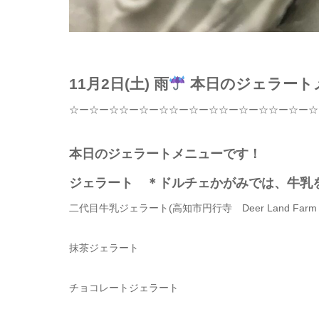
11月2日(土) 雨
本日のジェラート
☆
ー
☆
ー
☆☆
ー
☆
ー
☆☆
ー
☆
ー
☆☆
ー
☆
ー
☆☆
ー
☆
ー
☆
本日のジェラートメニューです！
ジェラート ＊ドルチェかがみでは、牛乳
二代目牛乳ジェラート
(
高知市円行寺
Deer Land Far
抹茶ジェラート
チョコレートジェラート