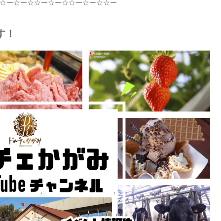
☆
ー
☆
ー
☆☆
ー
☆
ー
☆☆
ー
☆
ー
☆☆
ー
す！