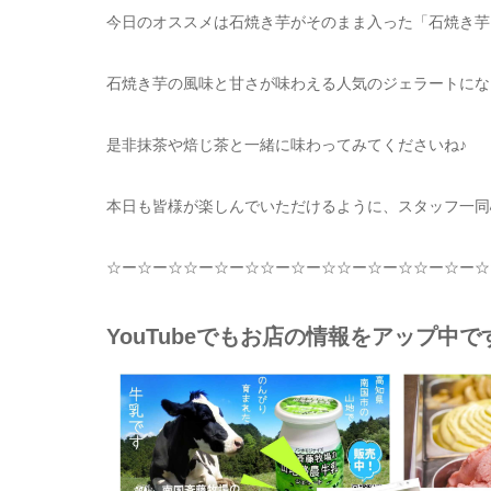
今日のオススメは石焼き芋がそのまま入った「石焼き芋
石焼き芋の風味と甘さが味わえる人気のジェラートにな
是非抹茶や焙じ茶と一緒に味わってみてくださいね♪
本日も皆様が楽しんでいただけるように、スタッフ一同
☆
ー
☆
ー
☆☆
ー
☆
ー
☆☆
ー
☆
ー
☆☆
ー
☆
ー
☆☆
ー
☆
ー
☆
YouTubeでもお店の情報をアップ中で