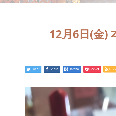
12月6日(
Tweet
Share
Hatena
Pocket
RSS