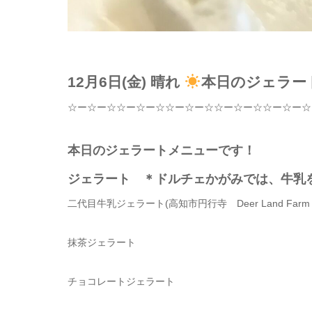
12月6日(金) 晴れ
本日のジェラー
☆
ー
☆
ー
☆☆
ー
☆
ー
☆☆
ー
☆
ー
☆☆
ー
☆
ー
☆☆
ー
☆
ー
☆
本日のジェラートメニューです！
ジェラート ＊ドルチェかがみでは、牛乳
二代目牛乳ジェラート
(
高知市円行寺
Deer Land Far
抹茶ジェラート
チョコレートジェラート