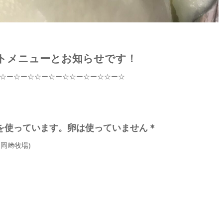
トメニューとお知らせです！
☆
ー
☆
ー
☆☆
ー
☆
ー
☆☆
ー
☆
ー
☆☆
ー
☆
を使っています。卵は使っていません＊
m
岡﨑牧場
)