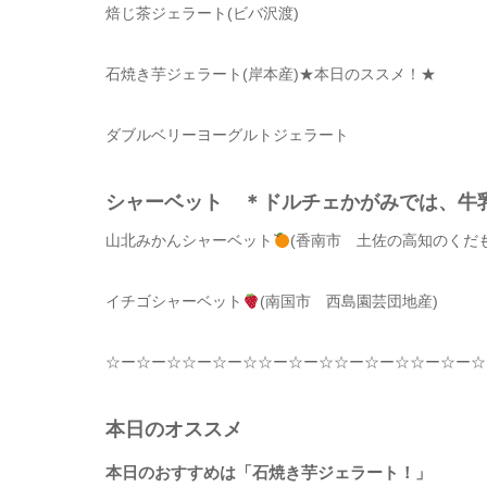
焙じ茶ジェラート(ビバ沢渡)
石焼き芋ジェラート(岸本産)
★本日のススメ！★
ダブルベリーヨーグルトジェラート
シャーベット ＊ドルチェかがみでは、
山北みかんシャーベット
(香南市 土佐の高知のくだ
イチゴシャーベット
(南国市 西島園芸団地産)
☆
ー
☆
ー
☆☆
ー
☆
ー
☆☆
ー
☆
ー
☆☆
ー
☆
ー
☆☆
ー
☆
ー
☆
本日のオススメ
本日のおすすめは「石焼き芋ジェラート！」