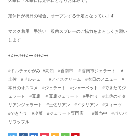
火曜日・水曜日は定休日となりお休みです
定休日が祝日の場合、オープンする予定となっています
マスク着用 手洗い 殺菌スプレーのご協力をよろしくお願い
します
♦
♫
♦♦
♫
♦♦
♫
♦♦
♫
♦♦
♫
♦♦
#
ドルチェかがみ
#
高知
#
香南市 ＃香南市ジェラート ＃
土佐
#
ドルチェ
#
アイスクリーム
#
本日のメニュー
#
本日のオススメ
#
ジェラート
#
シャーベット
#
できたてジ
ェラート
#豆腐
＃豆腐ジェラート
#
手作り
#
土佐のイタ
リアンジェラート
#
土佐リアン
#
イタリアン
#
スィーツ
#
できたて
#
冷菓
#
ジェラート専門店
#
販売中
#
パリパ
リワッフル