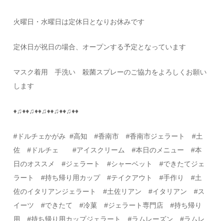
火曜日・水曜日は定休日となりお休みです
定休日が祝日の場合、オープンする予定となっています
マスク着用 手洗い 殺菌スプレーのご協力をよろしくお願い
します
♦
♫
♦♦
♫
♦♦
♫
♦♦
♫
♦♦
♫
♦♦
#
ドルチェかがみ
#
高知
#
香南市 #香南市ジェラート #土
佐
#
ドルチェ
#
アイスクリーム
#
本日のメニュー
#
本
日のオススメ
#
ジェラート
#
シャーベット
#
できたてジェ
ラート #持ち帰り用カップ #テイクアウト
#
手作り
#
土
佐のイタリアンジェラート
#
土佐リアン
#
イタリアン
#ス
イーツ
#
できたて
#
冷菓
#
ジェラート専門店 #持ち帰り
用 #持ち帰り用カップジェラート #ラムレーズン #ラムレ