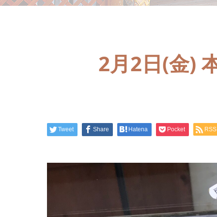
2月2日(金
Tweet
Share
Hatena
Pocket
RSS