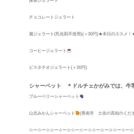
抹茶ジェラート
チョコレートジェラート
麗ジェラート(乳化剤不使用)(＋30円)
★本日のススメ！
コーヒージェラート
ピスタチオジェラート(＋30円)
シャーベット ＊ドルチェかがみでは、
ブルーベリーシャーベット
山北みかんシャーベット
(香南市 土佐の高知のくだ
☆
ー
☆
ー
☆☆
ー
☆
ー
☆☆
ー
☆
ー
☆☆
ー
☆
ー
☆☆
ー
☆
ー
☆