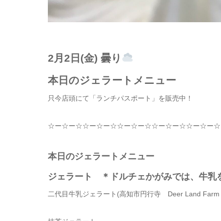
2月2日(金) 曇り
本日のジェラートメニュー
只今店頭にて「ランチパスポート」を販売中！
☆
ー
☆
ー
☆☆
ー
☆
ー
☆☆
ー
☆
ー
☆☆
ー
☆
ー
☆☆
ー
☆
ー
☆
本日のジェラートメニュー
ジェラート ＊ドルチェかがみでは、牛乳
二代目牛乳ジェラート
(
高知市円行寺
Deer Land Far