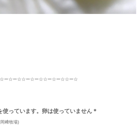
☆
ー
☆
ー
☆☆
ー
☆
ー
☆☆
ー
☆
ー
☆☆
ー
☆
を使っています。卵は使っていません＊
m
岡﨑牧場
)