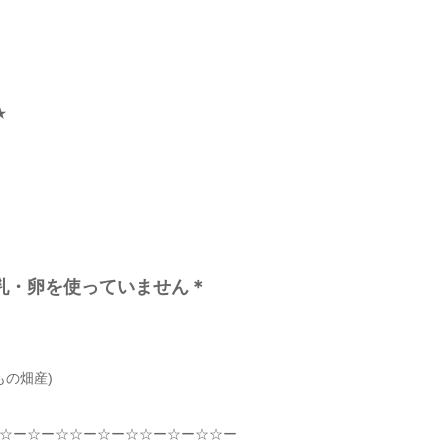
★
牛乳・卵を使っていません＊
もの畑産)
☆
ー
☆
ー
☆☆
ー
☆
ー
☆☆
ー
☆
ー
☆☆
ー