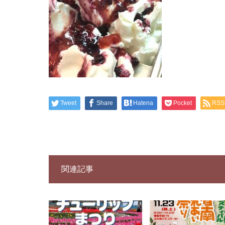
Tweet
Share
Hatena
Pocket
RSS
関連記事