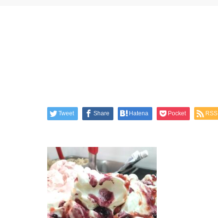
Tweet
Share
Hatena
Pocket
RSS