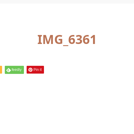
IMG_6361
feedly
Pin it