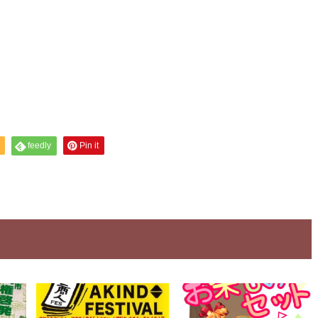
feedly
Pin it