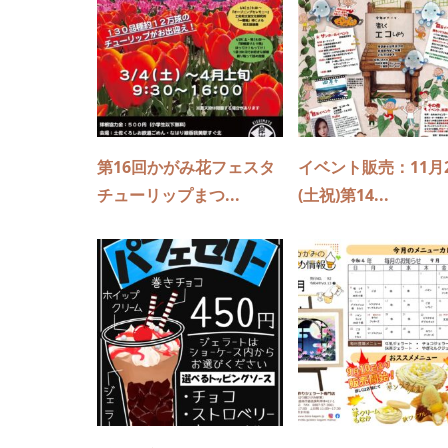
第16回かがみ花フェスタ
イベント販売：11月
チューリップまつ...
(土祝)第14...