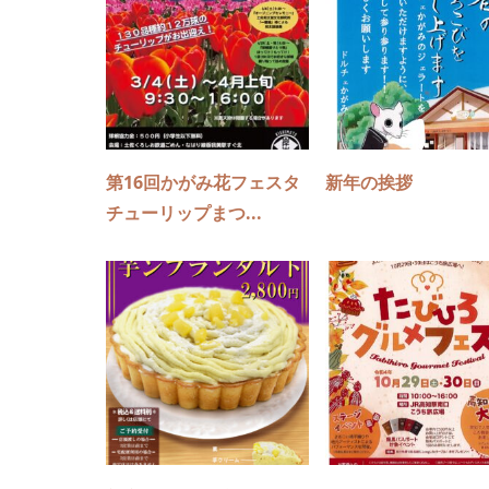
第16回かがみ花フェスタ
新年の挨拶
チューリップまつ...