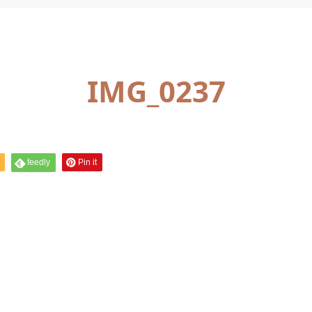
IMG_0237
feedly
Pin it