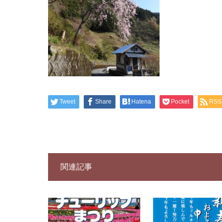
Tweet
Share
Hatena
Pocket
RSS
関連記事