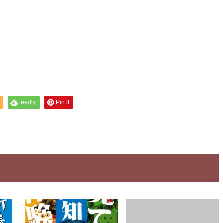
feedly
Pin it