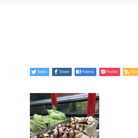
Tweet
Share
Hatena
Pocket
RSS