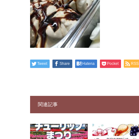
Tweet
Share
Hatena
Pocket
RSS
関連記事