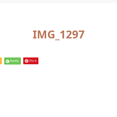
IMG_1297
feedly
Pin it