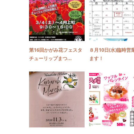
第16回かがみ花フェスタ
８月10日(水)臨時営
チューリップまつ...
ます！