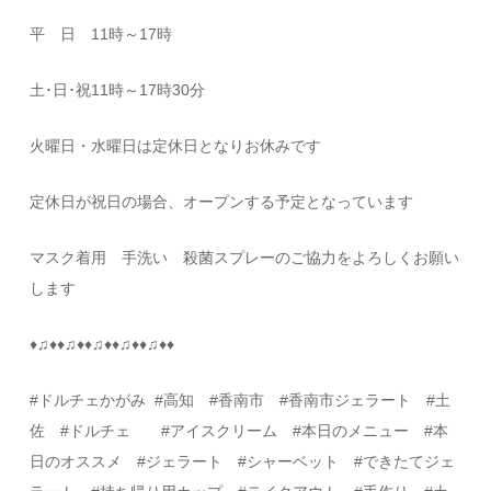
平 日
11
時～
17
時
土･日･祝
11
時～
17
時
30
分
火曜日・水曜日は定休日となりお休みです
定休日が祝日の場合、オープンする予定となっています
マスク着用 手洗い 殺菌スプレーのご協力をよろしくお願い
します
♦
♫
♦♦
♫
♦♦
♫
♦♦
♫
♦♦
♫
♦♦
#
ドルチェかがみ
#
高知
#
香南市 #香南市ジェラート #土
佐
#
ドルチェ
#
アイスクリーム
#
本日のメニュー
#
本
日のオススメ
#
ジェラート
#
シャーベット
#
できたてジェ