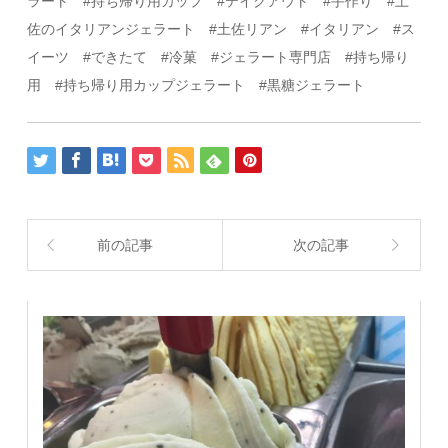
ラート #持ち帰り用カップ #テイクアウト
#
手作り
#
土
佐のイタリアンジェラート
#
土佐リアン
#
イタリアン
#ス
イーツ
#
できたて
#
冷菓
#
ジェラート専門店 #持ち帰り
用 #持ち帰り用カップジェラート #黒糖ジェラート
前の記事
次の記事