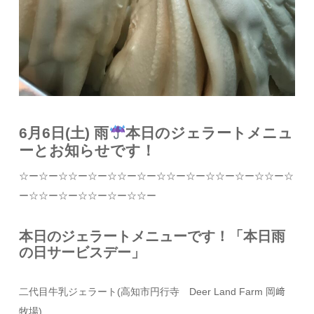
6月6日(土) 雨
本日のジェラートメニュ
ーとお知らせです！
☆
ー
☆
ー
☆☆
ー
☆
ー
☆☆
ー
☆
ー
☆☆
ー
☆
ー
☆☆
ー
☆
ー
☆☆
ー
☆
ー
☆☆
ー
☆
ー
☆☆
ー
☆
ー
☆☆
ー
本日のジェラートメニューです！「本日雨
の日サービスデー」
二代目牛乳ジェラート
(
高知市円行寺
Deer Land Farm
岡﨑
牧場
)