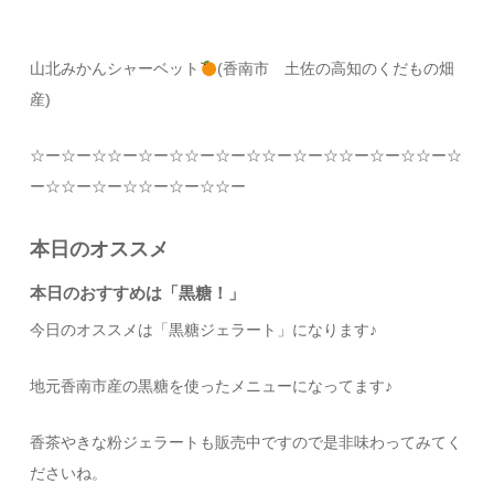
山北みかんシャーベット
(香南市 土佐の高知のくだもの畑
産)
☆
ー
☆
ー
☆☆
ー
☆
ー
☆☆
ー
☆
ー
☆☆
ー
☆
ー
☆☆
ー
☆
ー
☆☆
ー
☆
ー
☆☆
ー
☆
ー
☆☆
ー
☆
ー
☆☆
ー
本日のオススメ
本日のおすすめは「黒糖！」
今日のオススメは「黒糖ジェラート」に
なります♪
地元香南市産の黒糖を使ったメニューになってます♪
香茶やきな粉ジェラートも販売中ですので是非味わってみてく
ださいね。