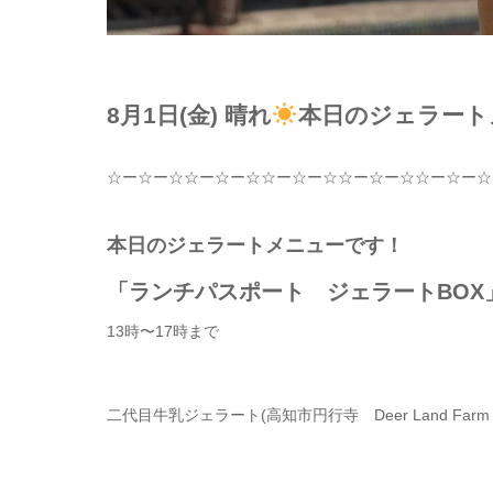
8月1日(金) 晴れ
本日のジェラート
☆
ー
☆
ー
☆☆
ー
☆
ー
☆☆
ー
☆
ー
☆☆
ー
☆
ー
☆☆
ー
☆
ー
☆
本日のジェラートメニューです！
「ランチパスポート ジェラートBOX
13時〜17時まで
二代目牛乳ジェラート
(
高知市円行寺
Deer Land Far