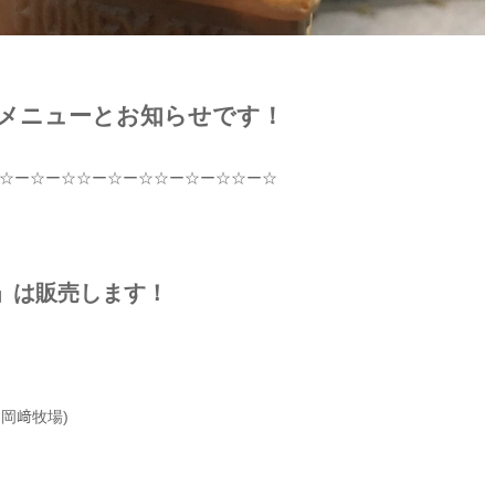
メニューとお知らせです！
☆
ー
☆
ー
☆☆
ー
☆
ー
☆☆
ー
☆
ー
☆☆
ー
☆
」は販売します！
m
岡﨑牧場
)