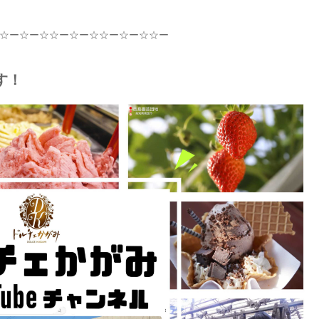
☆
ー
☆
ー
☆☆
ー
☆
ー
☆☆
ー
☆
ー
☆☆
ー
す！