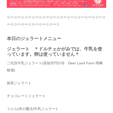
☆
ー
☆
ー
☆☆
ー
☆
ー
☆☆
ー
☆
ー
☆☆
ー
☆
ー
☆☆
ー
☆
ー
☆☆
ー
☆
ー
☆☆
ー
☆
ー
☆☆
ー
☆
ー
☆☆
ー
☆
本日のジェラートメニュー
ジェラート ＊ドルチェかがみでは、牛乳を使
っています。卵は使っていません＊
二代目牛乳ジェラート
(
高知市円行寺
Deer Land Farm
岡﨑
牧場
)
抹茶ジェラート
チョコレートジェラート
うらら(米の魔法)牛乳ジェラート