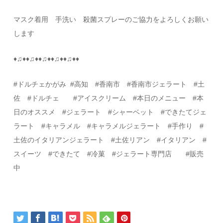
マスク着用 手洗い 殺菌スプレーのご協力をよろしくお願い
します
♦
♫
♦♦
♫
♦♦
♫
♦♦
♫
♦♦
♫
♦♦
#
ドルチェかがみ
#
高知
#
香南市 #香南市ジェラート #土
佐
#
ドルチェ
#
アイスクリーム
#
本日のメニュー
#
本
日のオススメ
#
ジェラート
#
シャーベット
#
できたてジェ
ラート #キャラメル #キャラメルジェラート
#
手作り
#
土佐のイタリアンジェラート
#
土佐リアン
#
イタリアン
#
スイーツ
#
できたて
#
冷菓
#
ジェラート専門店
#
販売
中