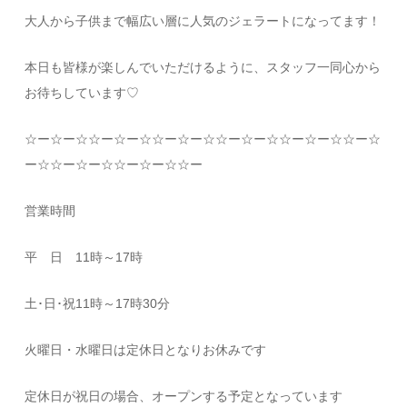
大人から子供まで幅広い層に人気のジェラートになってます！
本日も皆様が楽しんでいただけるように、スタッフ一同心から
お待ちしています
♡
☆
ー
☆
ー
☆☆
ー
☆
ー
☆☆
ー
☆
ー
☆☆
ー
☆
ー
☆☆
ー
☆
ー
☆☆
ー
☆
ー
☆☆
ー
☆
ー
☆☆
ー
☆
ー
☆☆
ー
営業時間
平 日
11
時～
17
時
土･日･祝
11
時～
17
時
30
分
火曜日・水曜日は定休日となりお休みです
定休日が祝日の場合、オープンする予定となっています